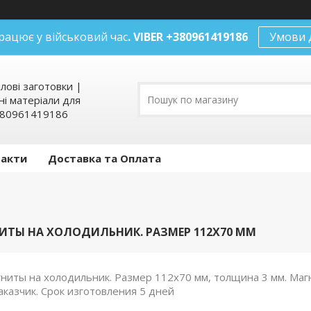
рацює у військовий час
. VIBER +380961419186
Умови 
илові заготовки |
ні матеріали для
+380961419186
такти
Доставка та Оплата
ИТЫ НА ХОЛОДИЛЬНИК. РАЗМЕР 112Х70 ММ
ниты на холодильник. Размер 112х70 мм, толщина 3 мм. Маг
аказчик. Срок изготовления 5 дней