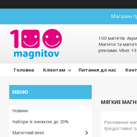
Магазин п
100 магнітів. Акр
Магніти та магніт
реклами. Viber 
Головна
Клієнтам
Питання до нас
Кон
МЯГКИЕ МАГН
Новини
Набори зі знижкою до 20%
Рекламные маг
предоставил з
Магнітний вініл