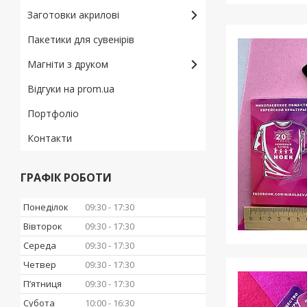
Заготовки акрилові
Пакетики для сувенірів
Магніти з друком
Відгуки на prom.ua
Портфоліо
Контакти
ГРАФІК РОБОТИ
Понеділок
09:30
17:30
Вівторок
09:30
17:30
Середа
09:30
17:30
Четвер
09:30
17:30
Пʼятниця
09:30
17:30
Субота
10:00
16:30