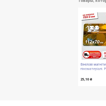
Вінілові магніти
піноматеріалі. 
мм. Товщина 3
25,10 ₴