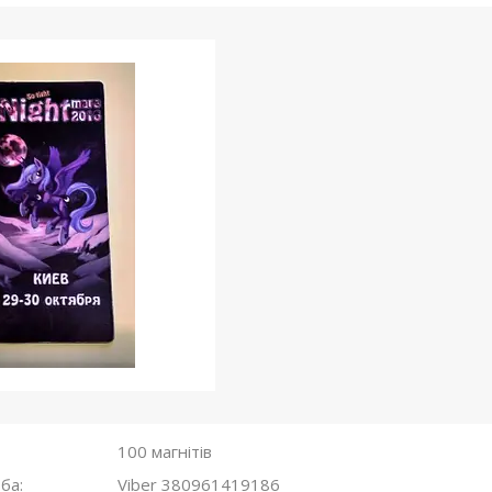
100 магнітів
Viber 380961419186