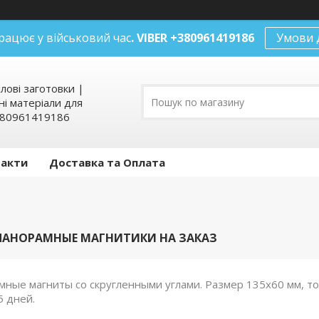
рацює у військовий час
. VIBER +380961419186
Умови 
илові заготовки |
ні матеріали для
+380961419186
такти
Доставка та Оплата
ПАНОРАМНЫЕ МАГНИТИКИ НА ЗАКАЗ
мные магниты со скругленными углами. Размер 135х60 мм, то
5 дней.