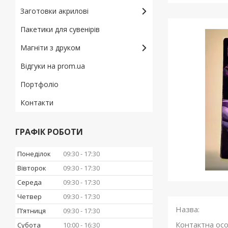
Заготовки акрилові
Пакетики для сувенірів
Магніти з друком
Відгуки на prom.ua
Портфоліо
Контакти
ГРАФІК РОБОТИ
Понеділок
09:30
17:30
Вівторок
09:30
17:30
Середа
09:30
17:30
Четвер
09:30
17:30
Пʼятниця
09:30
17:30
Субота
10:00
16:30