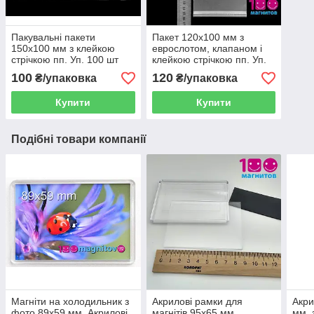
Пакувальні пакети
Пакет 120х100 мм з
150х100 мм з клейкою
еврослотом, клапаном і
стрічкою пп. Уп. 100 шт
клейкою стрічкою пп. Уп.
100 шт
100
120
₴/упаковка
₴/упаковка
Купити
Купити
Подібні товари компанії
Магніти на холодильник з
Акрилові рамки для
Акри
фото 89х59 мм. Акрилові
магнітів 95х65 мм,
мм, 