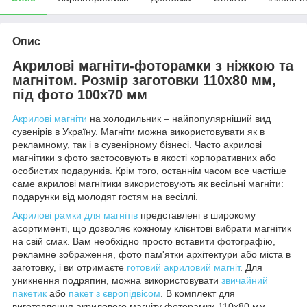
Опис
Акрилові магніти-фоторамки з ніжкою та
магнітом. Розмір заготовки 110x80 мм,
під фото 100x70 мм
Акрилові магніти
на холодильник – найпопулярніший вид
сувенірів в Україну. Магніти можна використовувати як в
рекламному, так і в сувенірному бізнесі. Часто акрилові
магнітики з фото застосовують в якості корпоративних або
особистих подарунків. Крім того, останнім часом все частіше
саме акрилові магнітики використовують як весільні магніти:
подарунки від молодят гостям на весіллі.
Акрилові рамки для магнітів
представлені в широкому
асортименті, що дозволяє кожному клієнтові вибрати магнітик
на свій смак. Вам необхідно просто вставити фотографію,
рекламне зображення, фото пам'ятки архітектури або міста в
заготовку, і ви отримаєте
готовий акриловий магніт
. Для
уникнення подряпин, можна використовувати
звичайний
пакетик
або
пакет з європідвісом
. В комплект для
виготовлення акрилового магніту фоторамки 110х80 мм