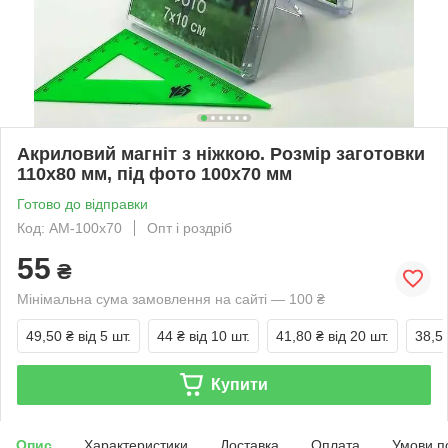
Акриловий магніт з ніжкою. Розмір заготовки
110x80 мм, під фото 100x70 мм
Готово до відправки
Код: АМ-100x70
Опт і роздріб
55
₴
Мінімальна сума замовлення на сайті — 100 ₴
49,50 ₴
від 5 шт.
44 ₴
від 10 шт.
41,80 ₴
від 20 шт.
38,5
Купити
Опис
Характеристики
Доставка
Оплата
Умови п