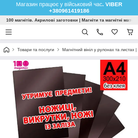
Магазин працює у військовий час
. VIBER
+380961419186
100 магнітів. Акрилові заготовки | Магніти та магнітні мате
Товари та послуги
Магнітний вініл у рулонах та листах |