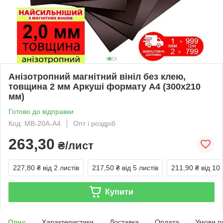
Анізотропний магнітний вініл без клею,
товщина 2 мм Аркуші формату А4 (300х210
мм)
Готово до відправки
Код: МВ-20А-A4
Опт і роздріб
263,30
₴/лист
227,80 ₴
від 2 листів
217,50 ₴
від 5 листів
211,90 ₴
від 10 
Купити
Опис
Характеристики
Доставка
Оплата
Умови п