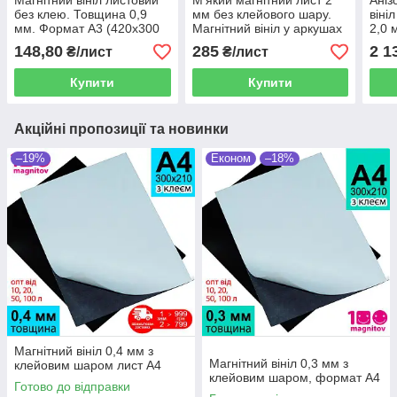
Магнітний вініл листовий
М'який магнітний лист 2
Аніз
без клею. Товщина 0,9
мм без клейового шару.
віні
мм. Формат А3 (420х300
Магнітний вініл у аркушах
2,0 
мм)
А3 формату (420х300 мм)
х 0,
148,80
285
2 1
₴/лист
₴/лист
пого
Купити
Купити
Акційні пропозиції та новинки
–19%
Економ
–18%
Магнітний вініл 0,4 мм з
Магнітний вініл 0,3 мм з
клейовим шаром лист А4
клейовим шаром, формат А4
Готово до відправки