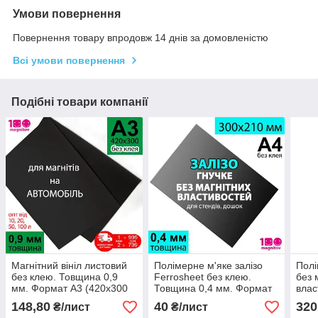
Умови повернення
Повернення товару впродовж 14 днів за домовленістю
Всі умови повернення
Подібні товари компанії
Магнітний вініл листовий
Полімерне м'яке залізо
Полі
без клею. Товщина 0,9
Ferrosheet без клею.
без 
мм. Формат А3 (420х300
Товщина 0,4 мм. Формат
влас
мм)
А4 (300х210 мм)
Пого
148,80
40
320
₴/лист
₴/лист
62 с