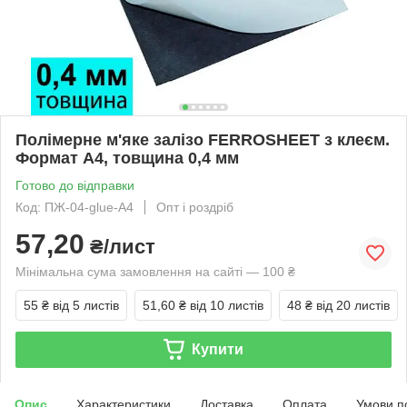
Полімерне м'яке залізо FERROSHEET з клеєм.
Формат А4, товщина 0,4 мм
Готово до відправки
Код: ПЖ-04-glue-A4
Опт і роздріб
57,20
₴/лист
Мінімальна сума замовлення на сайті — 100 ₴
55 ₴
від 5 листів
51,60 ₴
від 10 листів
48 ₴
від 20 листів
Купити
Опис
Характеристики
Доставка
Оплата
Умови п