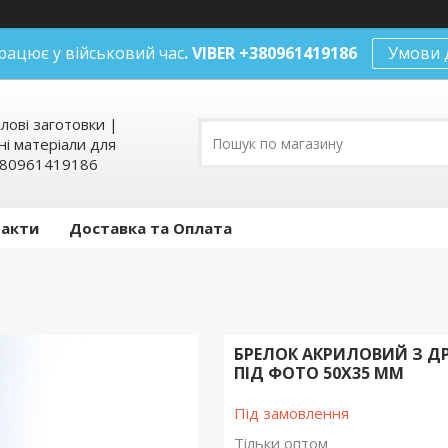
рацює у військовий час
. VIBER +380961419186
Умови 
илові заготовки |
ні матеріали для
+380961419186
такти
Доставка та Оплата
БРЕЛОК АКРИЛОВИЙ З Д
ПІД ФОТО 50Х35 ММ
Під замовлення
Тільки оптом