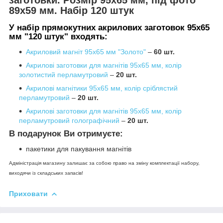
89х59 мм. Набір 120 штук
У набір прямокутних акрилових заготовок 95х65
мм "
120 штук"
входять
:
Акриловий магніт 95х65 мм "Золото"
–
60 шт.
Акрилові заготовки для магнітів 95х65 мм, колір
золотистий перламутровий
–
20 шт.
Акрилові магнітики 95х65 мм, колір сріблястий
перламутровий
–
20 шт.
Акрилові заготовки для магнітів 95х65 мм, колір
перламутровий голографічний
–
20 шт.
В подарунок Ви отримуєте:
пакетики для пакування магнітів
Адміністрація магазину залишає за собою право на зміну комплектації набору,
виходячи із складських запасів!
Приховати