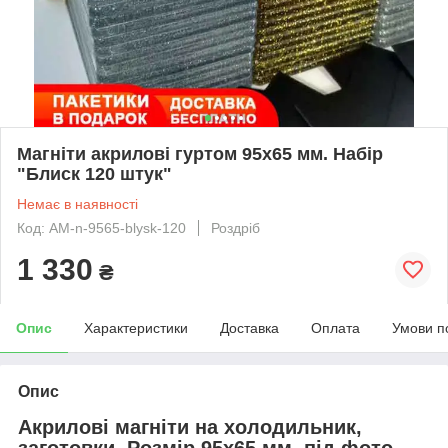
Магніти акрилові гуртом 95х65 мм. Набір
"Блиск 120 штук"
Немає в наявності
Код: АМ-n-9565-blysk-120
Роздріб
1 330
₴
Опис
Характеристики
Доставка
Оплата
Умови п
Опис
Акрилові магніти на холодильник,
заготовки. Розмір 95х65 мм, під фото