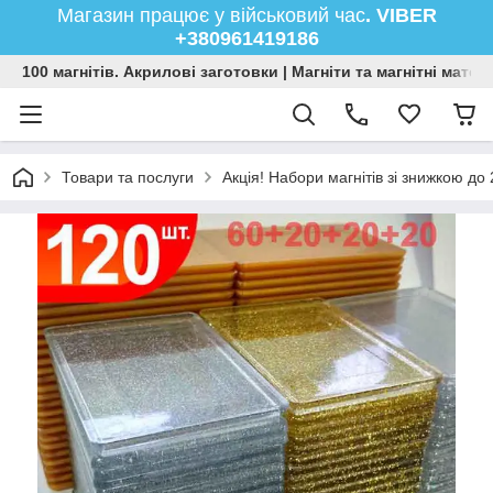
Магазин працює у військовий час
. VIBER
+380961419186
100 магнітів. Акрилові заготовки | Магніти та магнітні мате
Товари та послуги
Акція! Набори магнітів зі знижкою до