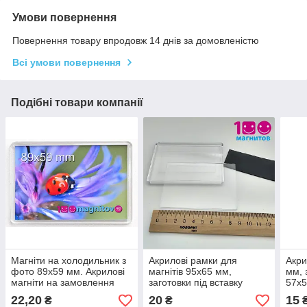
Умови повернення
Повернення товару впродовж 14 днів за домовленістю
Всі умови повернення
Подібні товари компанії
Магніти на холодильник з
Акрилові рамки для
Акри
фото 89х59 мм. Акрилові
магнітів 95х65 мм,
мм, 
магніти на замовлення
заготовки під вставку
57х5
89х59 мм.
22,20
20
15
₴
₴