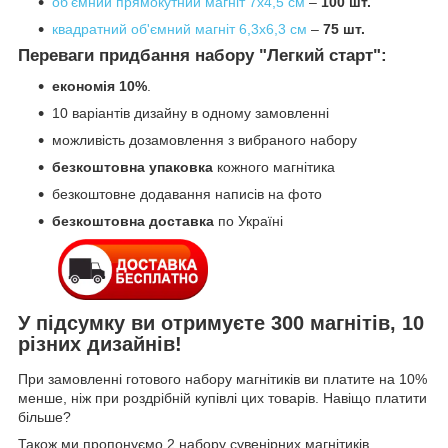
об'ємний прямокутний магніт 7х4,5 см
–
100 шт.
квадратний об'ємний магніт 6,3х6,3 см
–
75 шт.
Переваги придбання набору "Легкий старт":
економія 10%
.
10 варіантів дизайну в одному замовленні
можливість дозамовлення з вибраного набору
безкоштовна упаковка
кожного магнітика
безкоштовне додавання написів на фото
безкоштовна доставка
по Україні
У підсумку ви отримуєте 300 магнітів, 10
різних дизайнів!
При замовленні готового набору магнітиків ви платите на 10%
менше, ніж при роздрібній купівлі цих товарів. Навіщо платити
більше?
Також ми пропонуємо 2 набору сувенірних магнітиків