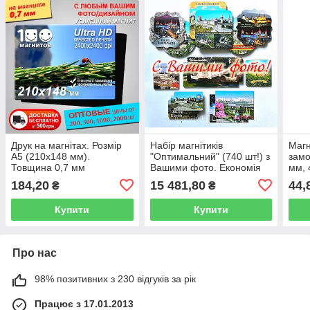
Друк на магнітах. Розмір
Набір магнітиків
Магн
А5 (210х148 мм).
"Оптимальний" (740 шт!) з
замо
Товщина 0,7 мм
Вашими фото. Економія
мм, 
15%
184,20
15 481,80
44,
₴
₴
Купити
Купити
Про нас
98% позитивних з 230 відгуків за рік
Працює з 17.01.2013