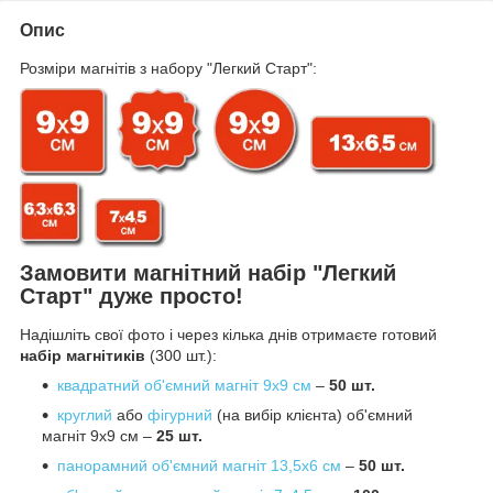
Опис
Розміри магнітів з набору "Легкий Старт":
Замовити магнітний набір "Легкий
Старт" дуже просто!
Надішліть свої фото і через кілька днів отримаєте готовий
набір магнітиків
(300 шт.):
квадратний об'ємний магніт 9х9 см
–
50 шт.
круглий
або
фігурний
(на вибір клієнта) об'ємний
магніт 9х9 см –
25 шт.
панорамний об'ємний магніт 13,5х6 см
–
50 шт.