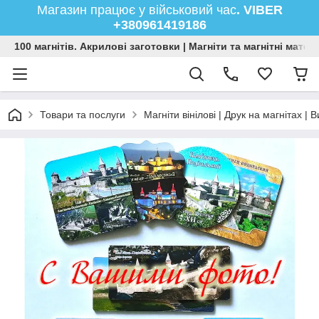
Магазин працює у військовий час
. VIBER
+380961419186
100 магнітів. Акрилові заготовки | Магніти та магнітні мате
Товари та послуги
Магніти вінілові | Друк на магнітах |