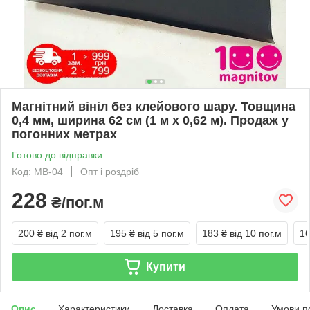
Магнітний вініл без клейового шару. Товщина
0,4 мм, ширина 62 см (1 м х 0,62 м). Продаж у
погонних метрах
Готово до відправки
Код: МВ-04
Опт і роздріб
228
₴/пог.м
200 ₴
від 2 пог.м
195 ₴
від 5 пог.м
183 ₴
від 10 пог.м
16
Купити
Опис
Характеристики
Доставка
Оплата
Умови п