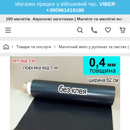
Магазин працює у військовий час
. VIBER
+380961419186
100 магнітів. Акрилові заготовки | Магніти та магнітні мате
Товари та послуги
Магнітний вініл у рулонах та листах |