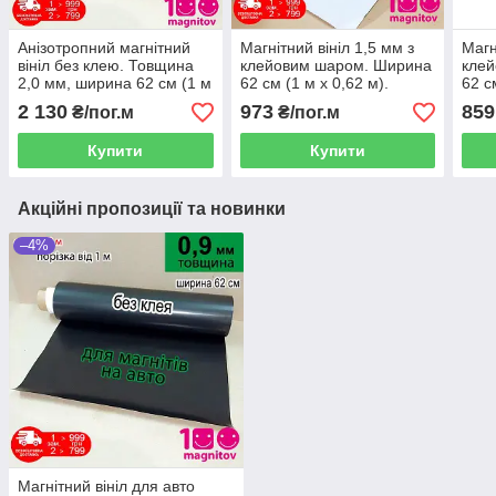
Анізотропний магнітний
Магнітний вініл 1,5 мм з
Магн
вініл без клею. Товщина
клейовим шаром. Ширина
клей
2,0 мм, ширина 62 см (1 м
62 см (1 м х 0,62 м).
62 с
х 0,62 м). Продаж у
Продаж в погонних
Прод
2 130
973
859
₴/пог.м
₴/пог.м
погонних метрах
метрах
мет
Купити
Купити
Акційні пропозиції та новинки
–4%
Магнітний вініл для авто