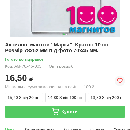
Акрилові магніти "Марка". Кратно 10 шт.
Розмір 78х52 мм під фото 70х45 мм.
Готово до відправки
Код: АМ-70х45-003
Опт і роздріб
16,50
₴
Мінімальна сума замовлення на сайті — 100 ₴
15,40 ₴
від 20 шт.
14,80 ₴
від 100 шт.
13,80 ₴
від 200 шт.
Купити
Опис
Характеристики
Доставка
Оплата
Умови п