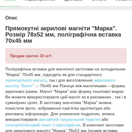
Опис
Прямокутні акрилові магніти "Марка".
Розмір 78х52 мм, поліграфічна вставка
70х45 мм
Продаж кратно 10 шт!
Поліграфічна вставка для магнітної заготовки на холодильник
"Марка" 70х45 мм, підходить як для стандартного
прямокутного магніту
, так і для виготовлення
акрилового
магніту
"Багет"
– 70х45 мм Різниця між магнітиками – форма
акрилової рамки. Магніт "Марка" має форму поштової марки.
Ви можете використовувати цей магніт як в рекламних , так і в
сувенірних цілях. В заготовку магнітика "Марка" можна
помістити фото, зображення пам'ятки архітектури або
рекламну інформацію. Для уникнення подряпин, можна
використовувати
звичайний
пакувальний пакетик
або
поліпропіленовий пакет з європідвісом
. В комплект заготовки
для акрилового магніту "Марка" 78х52 мм (розмір вставки