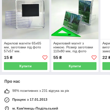
Акрилові магніти 65х65
Акриловий магніт з
Акри
мм, заготовки під фото
ніжкою. Розмір заготовки
виго
57х57 мм.
110x80 мм, під фото
замо
100x70 мм
мм і
15
55
22
₴
₴
Купити
Купити
Про нас
98% позитивних з 231 відгука за рік
Працює з 17.01.2013
м. Кам'янець-Подільський