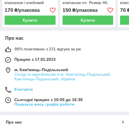
клапаном і клейовий
клапаном пп. Розмір А5.
клап
смугою. Розмір А5. Уп. 100
Уп. 100 шт
смуг
170
150
70
₴/упаковка
₴/упаковка
₴
шт
Купити
Купити
Про нас
98% позитивних з 231 відгука за рік
Працює з 17.01.2013
м. Кам'янець-Подільський
Склад та виробництво в м. Кам'янець-Подільський,
Кам'янець-Подільський, Україна
Контакти
Сьогодні працює з 10:00 до 16:30
Показати весь графік роботи
Про нас