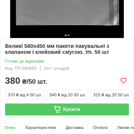
Великі 580х450 мм пакети пакувальні з
клапаном і клейовий смугою. Уп. 50 шт
Готово до відправки
Код: ПП-580450
Опт і роздріб
380
₴/50 шт.
370 ₴
від 4 50 шт.
340 ₴
від 10 50 шт.
315 ₴
від 20 50 шт.
Купити
Опис
Характеристики
Доставка
Оплата
Умови п