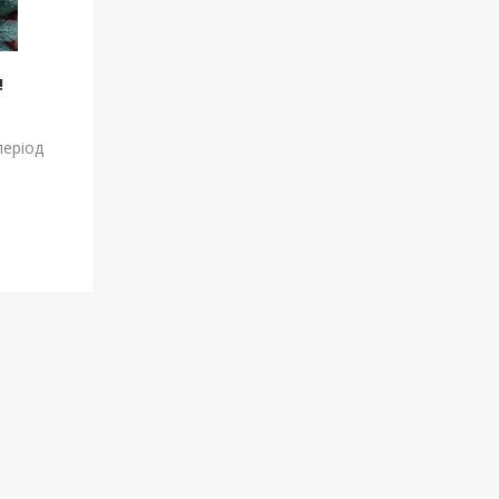
!
період