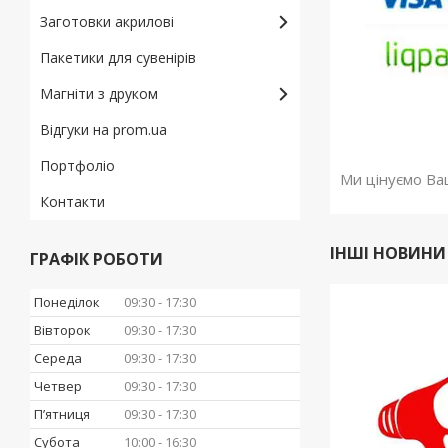
Заготовки акрилові
Пакетики для сувенірів
Магніти з друком
Відгуки на prom.ua
Портфоліо
Ми цінуємо Ва
Контакти
ІНШІ НОВИНИ
ГРАФІК РОБОТИ
Понеділок
09:30
17:30
Вівторок
09:30
17:30
Середа
09:30
17:30
Четвер
09:30
17:30
Пʼятниця
09:30
17:30
Субота
10:00
16:30