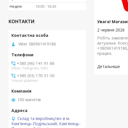
Неділя
10:00
16:30
КОНТАКТИ
Увага! Магази
2 червня 2026
Робіть замовле
актуальні. Конс
Viber 380961419186
+380961419186
працює.
+380 (96) 141-91-86
Viber, Telegram, SMS
+380 (93) 170-51-50
тільки дзвінки
100 магнітів
Склад та виробництво в м.
Кам'янець-Подільський, Кам'янець-