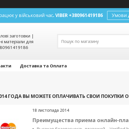
рацює у військовий час
. VIBER +380961419186
Умови 
илові заготовки |
ні матеріали для
+380961419186
такти
Доставка та Оплата
 2014 ГОДА ВЫ МОЖЕТЕ ОПЛАЧИВАТЬ СВОИ ПОКУПКИ 
18 листопада 2014
Преимущества приема онлайн-плат
Высокая безопасность платежей – Verified b